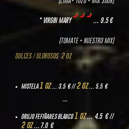
(LIMA+ YUZU + MIX SOUR)
* VIRGIN MARY
… 9.5 €
(TOMATE + NUESTRO MIX)
2 oz
DULCES / OLOROSOS
1 oz
2 oz
MISTELA
… 3.5 € //
… 5.5 €
—
1 oz
… 4.5 € //
ORUJO FEFIÑANES BLANCO
2 oz
…7.0 €