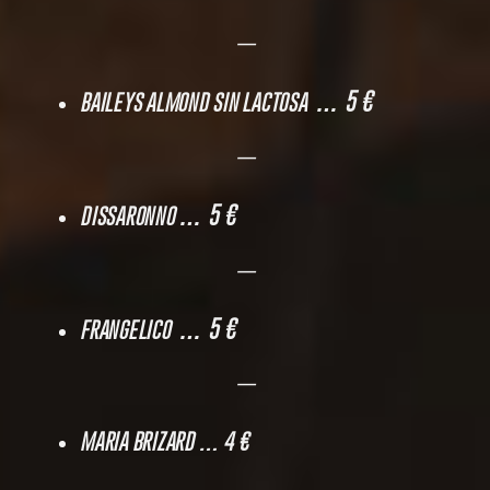
—
… 5 €
BAILEYS ALMOND SIN LACTOSA
—
… 5 €
DISSARONNO
—
… 5 €
FRANGELICO
—
MARIA BRIZARD
… 4 €