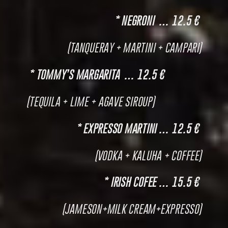
* NEGRONI … 12.5 €
(TANQUERAY + MARTINI + CAMPARI)
* TOMMY’S MARGARITA … 12.5 €
(TEQUILA + LIME + AGAVE SIROUP)
* EXPRESSO MARTINI … 12.5 €
(VODKA + KALUHA + COFFEE)
* IRISH COFEE … 15.5 €
(JAMESON+MILK CREAM+EXPRESSO)