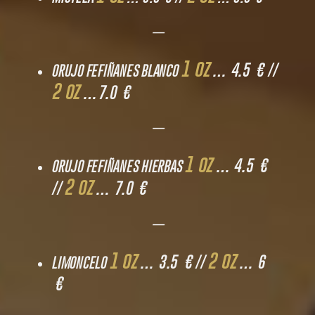
—
1 oz
… 4.5 € //
ORUJO FEFIÑANES BLANCO
2 oz
…7.0 €
—
1 oz
… 4.5 €
ORUJO FEFIÑANES HIERBAS
2 oz
//
… 7.0 €
—
1 oz
2 oz
… 3.5 € //
… 6
LIMONCELO
€