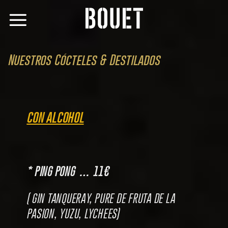
Skip
to
content
Nuestros Cócteles & Destilados
CON ALCOHOL
* PING PONG …
11€
( GIN TANQUERAY, PURE DE FRUTA DE LA
PASION, YUZU, LYCHEES)