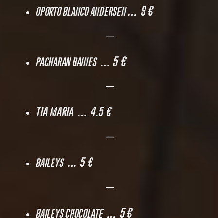
… 9 €
OPORTO BLANCO ANDERSEN
—
… 5 €
PACHARAN BAINES
—
TIA MARIA … 4.5 €
—
… 5 €
BAILEYS
—
… 5 €
BAILEYS CHOCOLATE