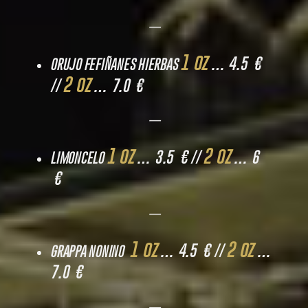
—
1 oz
… 4.5 €
ORUJO FEFIÑANES HIERBAS
2 oz
//
… 7.0 €
—
1 oz
2 oz
… 3.5 € //
… 6
LIMONCELO
€
—
1 oz
2 oz
… 4.5 € //
…
GRAPPA NONINO
7.0 €
—