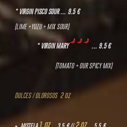
* VIRGIN PISCO SOUR … 9.5 €
(LIME +YUZU + MIX SOUR)
* VIRGIN MARY
… 9.5 €
(TOMATO + OUR SPICY MIX)
2 oz
DULCES / OLOROSOS
1 oz
2 oz
MISTELA
… 3.5 € //
… 5.5 €