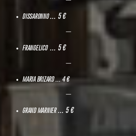
—
… 5 €
DISSARONNO
—
… 5 €
FRANGELICO
—
MARIA BRIZARD
… 4 €
—
… 5 €
GRAND MARNIER