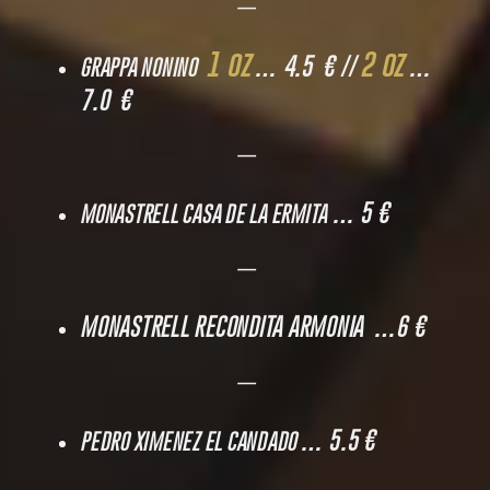
—
1 oz
2 oz
… 4.5 € //
…
GRAPPA NONINO
7.0 €
—
… 5 €
MONASTRELL CASA DE LA ERMITA
—
MONASTRELL RECONDITA ARMONIA …6 €
—
… 5.5 €
PEDRO XIMENEZ EL CANDADO