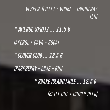
– VESPER (LILLET + VODKA + TANQUERAY
TEN)
* APEROL SPRITZ … 11.5 €
(APEROL + CAVA + SODA)
* CLOVER CLUB … 12.5 €
(RASPBERRY + LIME + GIN)
* SNAKE ISLAND MULE … 12.5 €
(KETEL ONE + GINGER BEER)