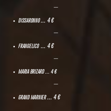
—
… 4 €
DISSARONNO
—
… 4 €
FRANGELICO
—
MARIA BRIZARD
… 4 €
—
… 4 €
GRAND MARNIER