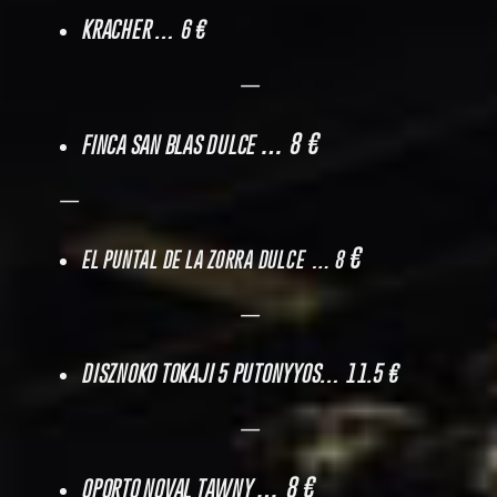
KRACHER
… 6 €
—
… 8 €
FINCA SAN BLAS DULCE
—
€
EL PUNTAL DE LA ZORRA DULCE
…
8
—
DISZNOKO TOKAJI 5 PUTONYYOS
… 11.5 €
—
… 8 €
OPORTO NOVAL TAWNY