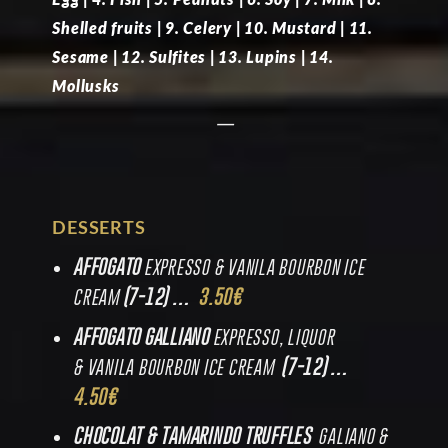
Egg | 4. Fish | 5. Peanuts | 6. Soy | 7. Milk | 8.
Shelled fruits | 9. Celery | 10. Mustard | 11.
Sesame | 12. Sulfites | 13. Lupins | 14.
Mollusks
—
DESSERTS
AFFOGATO
EXPRESSO & VANILA BOURBON ICE
(7-12) …
3.50€
CREAM
AFFOGATO GALLIANO
EXPRESSO, LIQUOR
(7-12) …
& VANILA BOURBON ICE CREAM
4.50€
CHOCOLAT & TAMARINDO TRUFFLES
GALIANO &