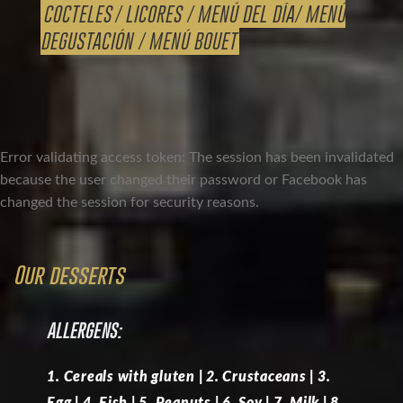
COCTELES
/
LICORES
/
MENÚ DEL DÍA
/
MENÚ
DEGUSTACIÓN
/
MENÚ BOUET
Error validating access token: The session has been invalidated
because the user changed their password or Facebook has
changed the session for security reasons.
Our desserts
ALLERGENS:
1. Cereals with gluten | 2. Crustaceans | 3.