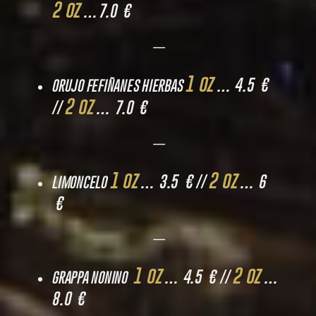
2 oz
…7.0 €
—
1 oz
… 4.5 €
ORUJO FEFIÑANES HIERBAS
2 oz
//
… 7.0 €
—
1 oz
2 oz
… 3.5 € //
… 6
LIMONCELO
€
—
1 oz
2 oz
… 4.5 € //
…
GRAPPA NONINO
8.0 €