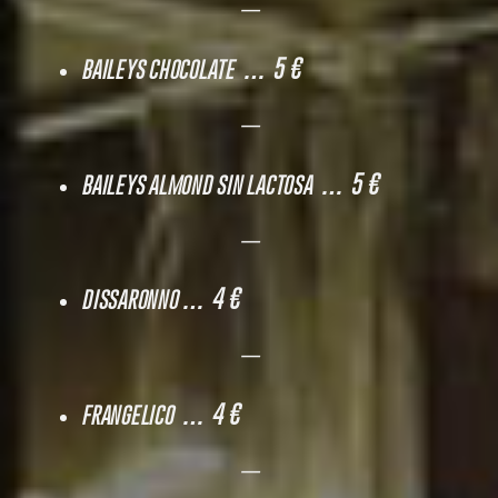
—
… 5 €
BAILEYS CHOCOLATE
—
… 5 €
BAILEYS ALMOND SIN LACTOSA
—
… 4 €
DISSARONNO
—
… 4 €
FRANGELICO
—