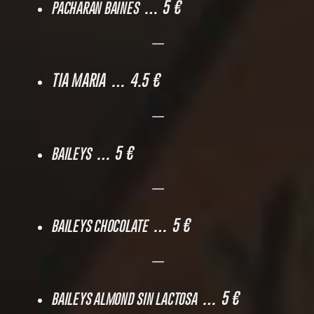
… 5 €
PACHARAN BAINES
—
TIA MARIA … 4.5 €
—
… 5 €
BAILEYS
—
… 5 €
BAILEYS CHOCOLATE
—
… 5 €
BAILEYS ALMOND SIN LACTOSA