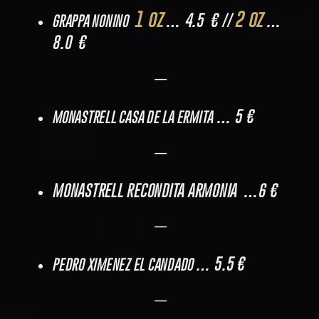
1 oz
2 oz
… 4.5 € //
…
GRAPPA NONINO
8.0 €
—
… 5 €
MONASTRELL CASA DE LA ERMITA
—
MONASTRELL RECONDITA ARMONIA …6 €
—
… 5.5 €
PEDRO XIMENEZ EL CANDADO
—