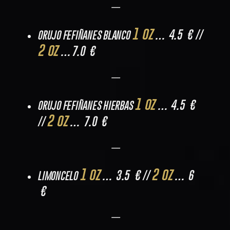
—
1 oz
… 4.5 € //
ORUJO FEFIÑANES BLANCO
2 oz
…7.0 €
—
1 oz
… 4.5 €
ORUJO FEFIÑANES HIERBAS
2 oz
//
… 7.0 €
—
1 oz
2 oz
… 3.5 € //
… 6
LIMONCELO
€
—