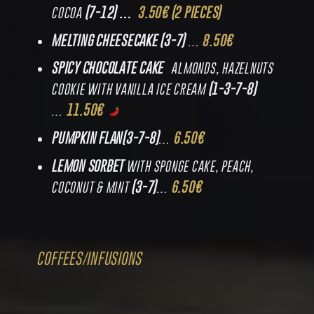
(7-12) …
3.50€ (2 PIECES)
COCOA
MELTING CHEESECAKE
(3-7)
8.50€
…
SPICY CHOCOLATE CAKE
ALMONDS, HAZELNUTS
(1-3-7-8)
COOKIE WITH VANILLA ICE CREAM
11.50€
…
PUMPKIN FLAN
(3-7-8)
6.50€
…
LEMON SORBET
WITH SPONGE CAKE, PEACH,
(3-7)
6.50€
COCONUT & MINT
…
COFFEES/INFUSIONS