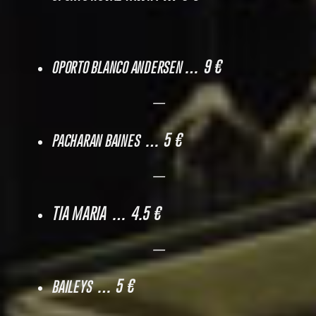
… 9 €
OPORTO BLANCO ANDERSEN
—
… 5 €
PACHARAN BAINES
—
TIA MARIA … 4.5 €
—
… 5 €
BAILEYS