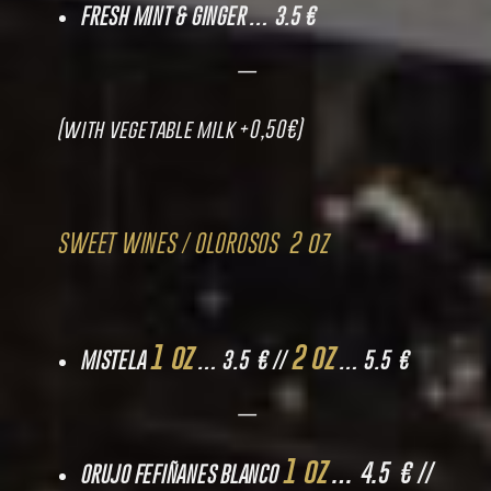
FRESH MINT & GINGER … 3.5 €
—
(with vegetable milk +0,50€)
2 oz
SWEET WINES / OLOROSOS
1 oz
2 oz
MISTELA
… 3.5 € //
… 5.5 €
—
1 oz
… 4.5 € //
ORUJO FEFIÑANES BLANCO